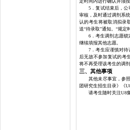
定时间内进行确认并须
5
．复试结束后，公
审核，及时通过调剂系
认的考生将被取消拟录
送
“
待录取
”
通知。
“
规定
6
．考生调剂志愿锁
继续填报其他志愿。
7
．考生应谨慎对待
后无故不参加复试的考
将不再受理该考生的调
三、其他事项
其他未尽事宜，参
团研究生招生目录》《U
请考生随时关注U8