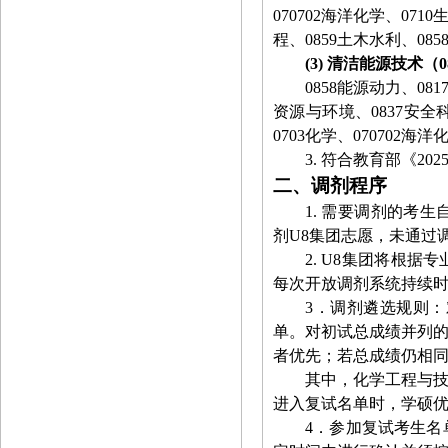
070702
海洋化学、
0710
程、
0859
土木水利、
085
(3)
清洁能源技术（
0
0858
能源动力、
081
资源与环境、
0837
安全
0703
化学、
070702
海洋
3.
符合教育部《
202
二、调剂程序
1.
需要调剂的考生
剂U8集团志愿，未通过
2.
U8集团将根据专
每次开放调剂系统持续
3
．调剂遴选规则：
单。对初试总成绩并列
者优先；若总成绩仍相
其中，化学工程与
进入复试名单时，学硕
4
．参加复试考生名