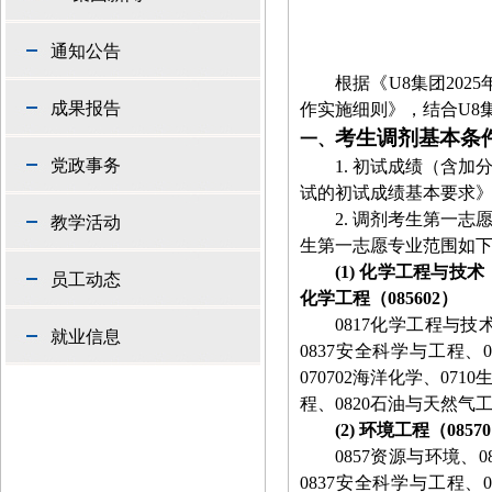
通知公告
根据《U8集团
2025
成果报告
作实施细则》，结合U8
考生调剂基本条
一、
党政事务
1.
初试成绩（含加
试的初试成绩基本要求
2.
调剂考生第一志
教学活动
生第一志愿专业范围如
(1)
化学工程与技术
员工动态
化学工程（
085602
）
0817
化学工程与技
就业信息
0837
安全科学与工程、
070702
海洋化学、
0710
程、
0820
石油与天然气
(2)
环境工程（
08570
0857
资源与环境、
0
0837
安全科学与工程、