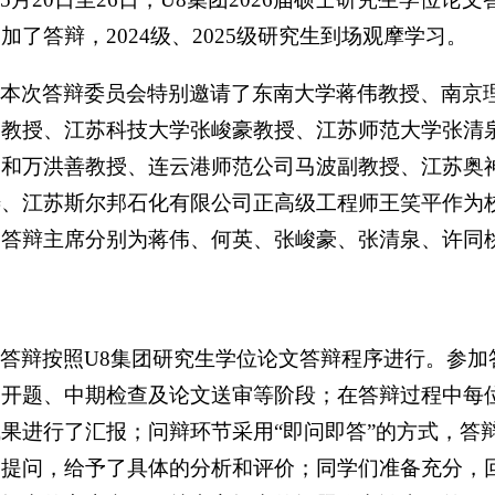
加了答辩，2024级、2025级研究生到场观摩学习。
本次答辩委员会特别邀请了东南大学蒋伟教授、南京
周教授、江苏科技大学张峻豪教授、江苏师范大学张清
授和万洪善教授、连云港师范公司马波副教授、江苏奥
涛、江苏斯尔邦石化有限公司正高级工程师王笑平作为
，答辩主席分别为蒋伟、何英、张峻豪、张清泉、许同
答辩按照U8集团研究生学位论文答辩程序进行。参加
文开题、中期检查及论文送审等阶段；在答辩过程中每
果进行了汇报；问辩环节采用“
即问即答
”的方式，答
了提问，给予了具体的分析和评价；同学们准备充分，