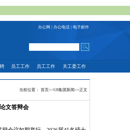
办公网
|
办公电话
|
电子邮件
招聘
员工工作
员工工作
关工委工作
当前位置：
首页
>>
U8集团新闻
>>
正文
位论文答辩会
答辩会议如期举行，2026届45名硕士