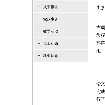
成果报告
生参
党政事务
吉
教学活动
教
郭
员工动态
组
就业信息
论
究成
行