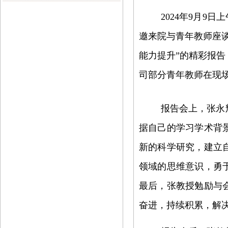
2024
年
9
月
9
日上
邀
来院
与青年教师座
能力提升”的精彩报
司部分青年教师在现
报告会上，张永
据自己的学习学术背
新的科学研究，建立
领域的思维意识，勇
最后，张教授勉励与
奋进，持续积累，解