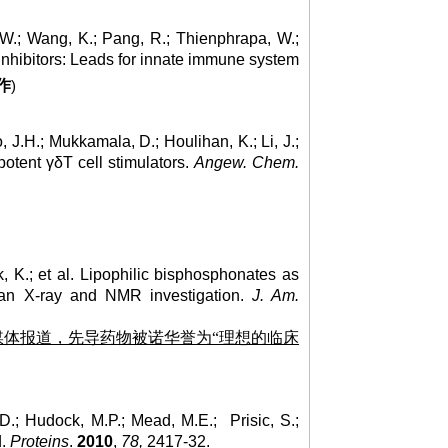
 W.; Wang, K.; Pang, R.; Thienphrapa, W.;
inhibitors: Leads for innate immune system
作
)
o, J.H.; Mukkamala, D.; Houlihan, K.; Li, J.;
potent γδT cell stimulators.
Angew. Chem.
k, K.; et al. Lipophilic bisphosphonates as
: an X-ray and NMR investigation.
J. Am.
媒体报道，先导药物被诺华誉为“理想的临床
.; Hudock, M.P.; Mead, M.E.; Prisic, S.;
d.
Proteins
.
2010
,
78,
2417-32.