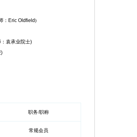
师：
Eric Oldfield
)
师：袁承业院士
)
授
)
职务/职称
常规会员