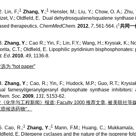
1
1
. Lin, F.;
Zhang, Y
.;
Hensler, M.; Liu, Y.; Chow, O. A.; Zhu,
izet, V.; Oldfield, E. Dual dehydrosqualene/squalene synthase 
1
ased therapeutics.
ChemMedChem.
2012
,
7
, 561-564.
(
共同一
3.
Zhang, Y
.; Cao R.; Yin, F.; Lin, F.Y.; Wang, H.; Krysiak, K.; N
orita, C.T.; Oldfield, E. Lipophilic pyridinium bisphosphonates: 
t. Ed
.
2010
,
49
, 1136-8.
被选为
“hot paper”
4.
Zhang, Y
.; Cao, R.; Yin, F.; Hudock, M.P.; Guo, R.T.; Krysia
ual farnesyl/geranylgeranyl diphosphate synthase inhibitors
hem. Soc
.
2009
,
131
, 5153-62.
被《化学与工程新闻》报道
; Faculty 1000
推荐文章
,
被美联社等
抗癌候选药物”。
1
1
5. Cao, R.;
Zhang, Y
.;
Mann, F.M.; Huang, C.; Mukkamala, D
ldfield, E. Diterpene cyclases and the nature of the isoprene fol