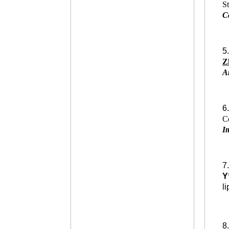
St
C
5
Z
A
6
C
I
7
Y
l
8