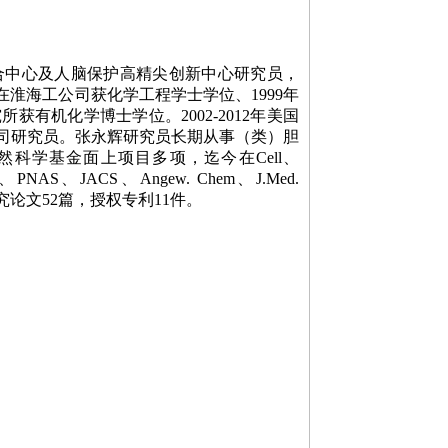
合中心及人脑保护高精尖创新中心研究员，
在淮海工公司获化学工程学士学位、
1999
年
究所获有机化学博士学位。
2002-2012
年美国
司研究员。张永辉研究员长期从事（类）胆
然科学基金面上项目多项，迄今在
Cell
、
、
PNAS
、
JACS
、
Angew. Chem
、
J.Med.
究论文
52
篇，授权专利
11
件。