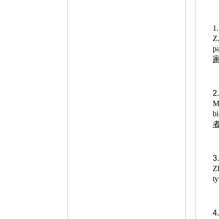
1
Z.
pa
2
Ma
b
者
3
Z
ty
4