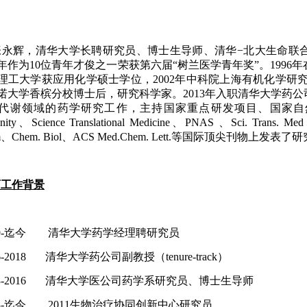
永辉，清华大学长聘研究员、博士生导师、清华
−
北大生命联
年作为
10
位青年才俊之一荣获第六届
“
树兰医学青年奖
”
。
1996
年
理工大学获应用化学硕士学位，
2002
年中科院上海有机化学研
诺大学香槟分校博士后，研究科学家。
2013
年入职清华大学药公
代谢领域的药学研究工作，主持国家重点研发项目、国家自
nity
、
Science Translational Medicine
、
PNAS
、
Sci. Trans. Med
m
、
Chem. Biol
、
ACS Med.Chem. Lett.
等国际顶尖刊物上发表了研
育
工作背景
19-迄今 清华大学药学经理聘研究员
16-2018 清华大学药公司副教授（tenure-track）
13-2016 清华大学医公司药学系研究员、博士生导师
13-迄今 2011生物治疗协同创新中心研究员