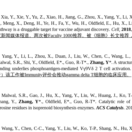
.
Xia, Y., Xie, Y., Yu, Z., Xiao, H., Jiang, G., Zhou, X., Yang, Y., Li,
, Meng, X., Deng, H., Ye, H., Fa, Y., Wu, H., Oldfield, E., Hu, X., L
thway is a druggable target for vaccine adjuvant discovery.
Cell,
2018
家新闻媒体报道。两次被Faculty 1000推荐。被《细胞》长文
.
Yang, Y., Li, L., Zhou, X., Duan, J., Liu, W., Chen, C., Wang, L., 
lwal, S.R., Shi, Y., Oldfield, E*., Guo, R-T*.,
Zhang, Y
*. A structu
inding underlies phosphoantigen-mediated Vγ9Vδ 2 T cell activation
）该工作被Immunity评价会推动gamma delta T细胞的临床应用。
.
Malwal, S.R., Gao, J., Hu, X., Yang, Y., Liu, W., Huang, J., Ko, T
hang, Y.,
Zhang, Y
*., Oldfield, E*., Guo, R-T*. Catalytic role of
rosine residues in isoprenoid biosynthesis enzymes.
ACS Catalysis
. 20
.
Wang, Y., Chen, C-C., Yang, Y., Liu, W., Ko, T-P., Shang, N., Hu, X