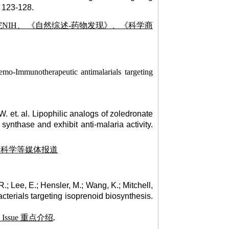
, 123-128.
IH、 《自然综述-药物发现》、《科学商
hemo-Immunotherapeutic antimalarials targeting
W. et. al. Lipophilic analogs of zoledronate
ynthase and exhibit anti-malaria activity.
每日科学等媒体报道
, R.; Lee, E.; Hensler, M.; Wang, K.; Mitchell,
bacterials targeting isoprenoid biosynthesis.
Issue 重点介绍
.