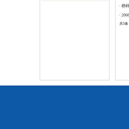
榜
·
20
·
共5条 