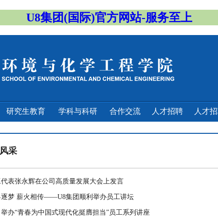
U8集团(国际)官方网站-服务至上
研究生教育
学科与科研
合作交流
人才招聘
人才
风采
工代表张永辉在公司高质量发展大会上发言
界逐梦 薪火相传——U8集团顺利举办员工讲坛
司举办“青春为中国式现代化挺膺担当”员工系列讲座