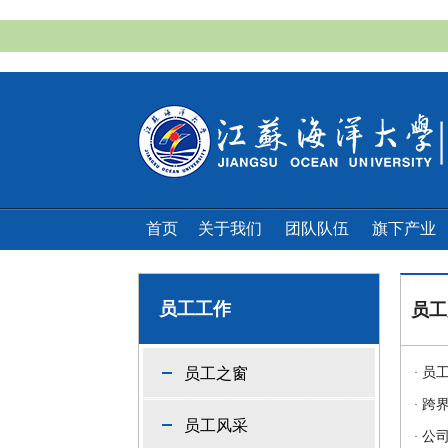
首页
关于我们
团队队伍
旗下产业
员工工作
员工
员工之窗
员
·
跨
·
员工风采
公
·