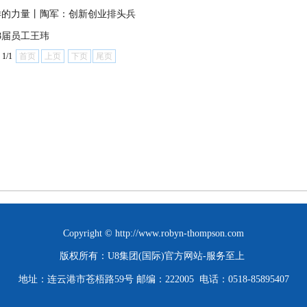
样的力量丨陶军：创新创业排头兵
08届员工王玮
1/1
首页
上页
下页
尾页
Copyright © http://www.robyn-thompson.com
版权所有：U8集团(国际)官方网站-服务至上
地址：连云港市苍梧路
59
号
邮编：
222005
电话：
0518-85895407