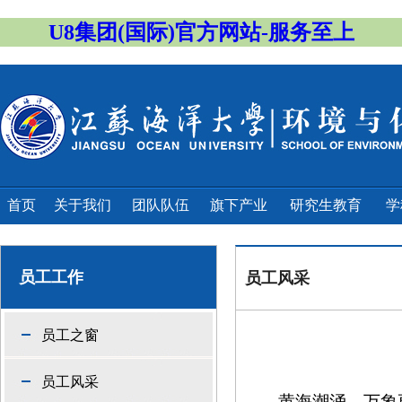
U8集团(国际)官方网站-服务至上
首页
关于我们
团队队伍
旗下产业
研究生教育
学
员工工作
员工风采
员工之窗
员工风采
黄海潮涌，万象