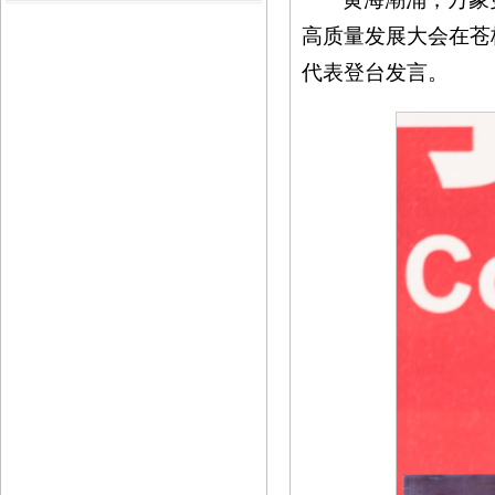
高质量发展大会在苍
代表登台发言。