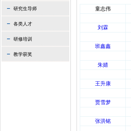
童志伟
研究生导师
各类人才
刘霖
研修培训
班鑫鑫
教学获奖
朱婧
王升康
贾雪梦
张洪铭