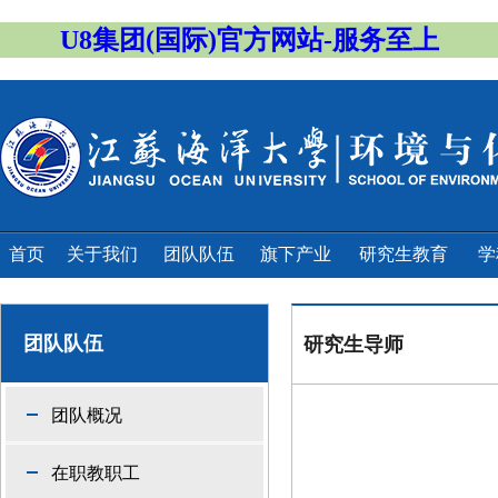
U8集团(国际)官方网站-服务至上
首页
关于我们
团队队伍
旗下产业
研究生教育
学
团队队伍
研究生导师
团队概况
在职教职工