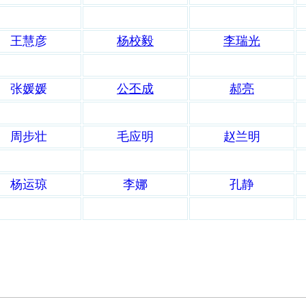
王慧彦
杨校毅
李瑞光
张媛媛
公丕成
郝亮
周步壮
毛应明
赵兰明
杨运琼
李娜
孔静