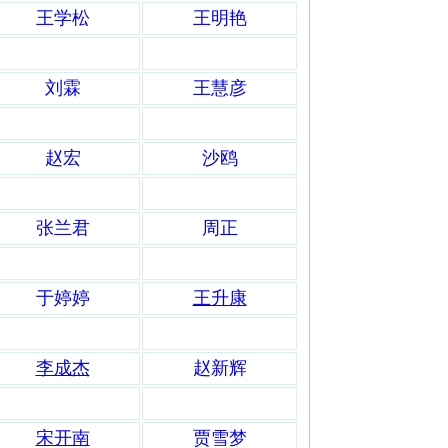
王学松
王明艳
刘霖
王慧彦
赵宏
沙鸥
张兰君
周正
于婷婷
王升康
李成杰
赵新辉
宋开南
贾雪梦