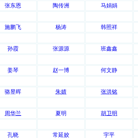
张东恩
陶传洲
马娟娟
施鹏飞
杨涛
韩照祥
孙霞
张源源
班鑫鑫
姜琴
赵一博
何文静
骆昱晖
朱婧
张洪铭
周华兰
夏明
胡卫明
孔晓
常延姣
宇平