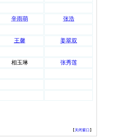
辛雨萌
张浩
王馨
姜翠双
相玉琳
张秀莲
【
关闭窗口
】