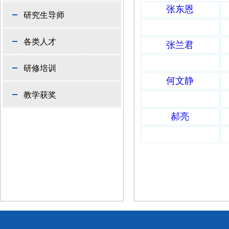
张东恩
研究生导师
各类人才
张兰君
研修培训
何文静
教学获奖
郝亮